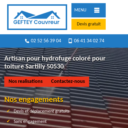
MENU
Devis gratuit
02 52 56 39 04
06 41 34 02 74
Artisan pour hydrofuge coloré pour
toiture Sartilly 50530
Nos realisations
Contactez-nous
Nos engagements
Devis et déplacement gratuits
Sans engagement