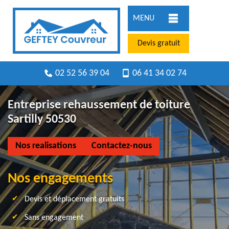
MENU
Devis gratuit
02 52 56 39 04
06 41 34 02 74
Entreprise rehaussement de toiture
Sartilly 50530
Nos realisations
Contactez-nous
Nos engagements
Devis et déplacement gratuits
Sans engagement