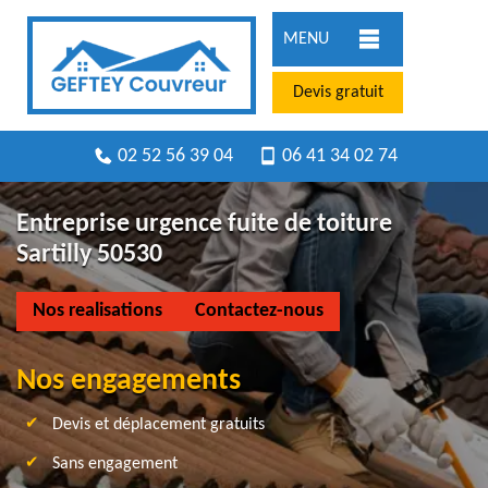
MENU
Devis gratuit
02 52 56 39 04
06 41 34 02 74
Entreprise urgence fuite de toiture
Sartilly 50530
Nos realisations
Contactez-nous
Nos engagements
Devis et déplacement gratuits
Sans engagement