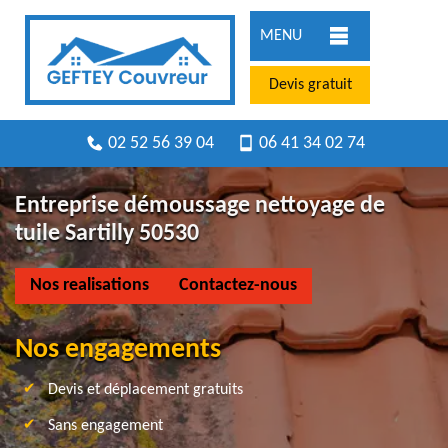
MENU
Devis gratuit
02 52 56 39 04
06 41 34 02 74
Entreprise démoussage nettoyage de
tuile Sartilly 50530
Nos realisations
Contactez-nous
Nos engagements
Devis et déplacement gratuits
Sans engagement