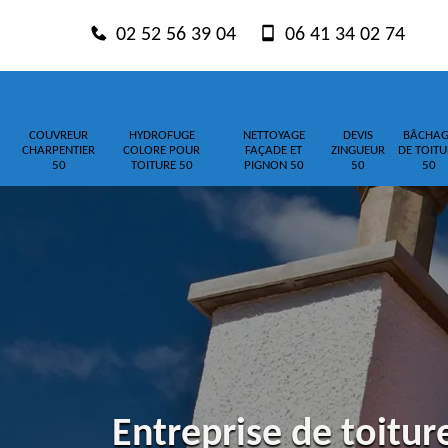
02 52 56 39 04
06 41 34 02 74
COUVREUR
HYDROFUGE
NETTOYAGE
DEVIS
BÂCHAG
CHARPENTIER
COLORE POUR
FAÇADE ET
ZINGUEUR
DE TOITU
50
TOITURE 50
PIGNON 50
50
50
Entreprise de toitu