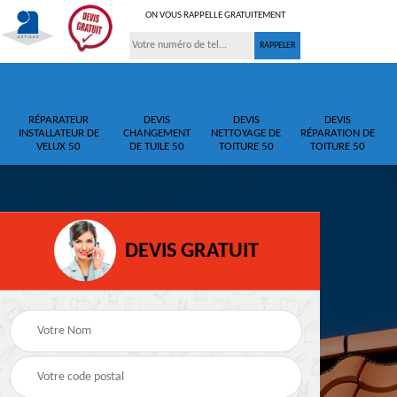
ON VOUS RAPPELLE GRATUITEMENT
RÉPARATEUR
DEVIS
DEVIS
DEVIS
INSTALLATEUR DE
CHANGEMENT
NETTOYAGE DE
RÉPARATION DE
VELUX 50
DE TUILE 50
TOITURE 50
TOITURE 50
DEVIS GRATUIT