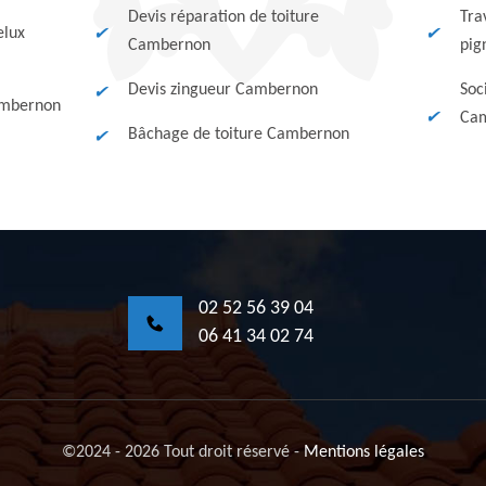
Devis réparation de toiture
Tra
elux
Cambernon
pig
Devis zingueur Cambernon
Soc
ambernon
Cam
Bâchage de toiture Cambernon
02 52 56 39 04
06 41 34 02 74
©2024 - 2026 Tout droit réservé
-
Mentions légales