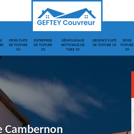
E
DEVIS FUITE
ENTREPRISE
DÉMOUSSAGE
URGENCE FUITE
DEVIS
RE
DE TOITURE
DE TOITURE
NETTOYAGE DE
DE TOITURE 50
TOITURE
50
50
TUILE 50
50
re Cambernon