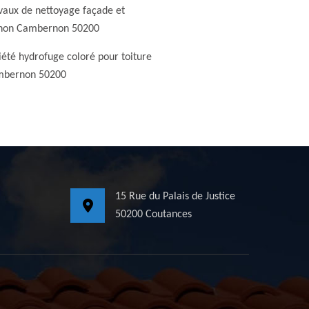
vaux de nettoyage façade et
non Cambernon 50200
iété hydrofuge coloré pour toiture
bernon 50200
15 Rue du Palais de Justice
50200 Coutances