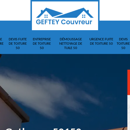
E
DEVIS FUITE
ENTREPRISE
DÉMOUSSAGE
URGENCE FUITE
DEVIS
RE
DE TOITURE
DE TOITURE
NETTOYAGE DE
DE TOITURE 50
TOITURE
50
50
TUILE 50
50