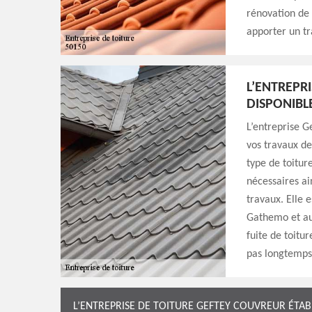
rénovation de 
apporter un tr
L’ENTREPR
DISPONIBL
L’entreprise G
vos travaux de
type de toitur
nécessaires ai
travaux. Elle e
Gathemo et au
fuite de toitur
pas longtemps 
L’ENTREPRISE DE TOITURE GEFTEY COUVREUR ÉTAB