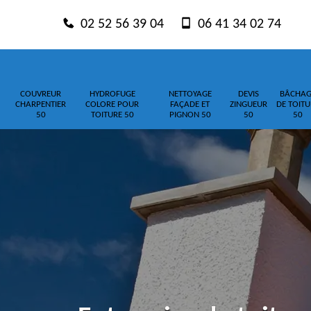
02 52 56 39 04
06 41 34 02 74
COUVREUR
HYDROFUGE
NETTOYAGE
DEVIS
BÂCHAG
CHARPENTIER
COLORE POUR
FAÇADE ET
ZINGUEUR
DE TOITU
50
TOITURE 50
PIGNON 50
50
50