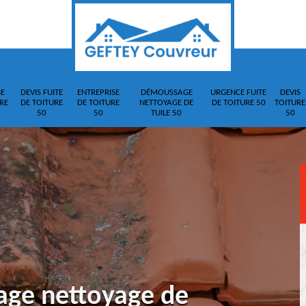
E
DEVIS FUITE
ENTREPRISE
DÉMOUSSAGE
URGENCE FUITE
DEVIS
RE
DE TOITURE
DE TOITURE
NETTOYAGE DE
DE TOITURE 50
TOITURE
50
50
TUILE 50
50
age nettoyage de