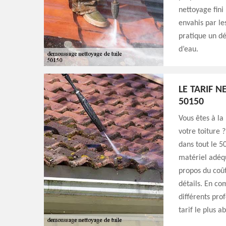
nettoyage fini 
envahis par le
pratique un d
d’eau.
LE TARIF 
50150
Vous êtes à la
votre toiture 
dans tout le 5
matériel adéqu
propos du coût
détails. En co
différents pro
tarif le plus 