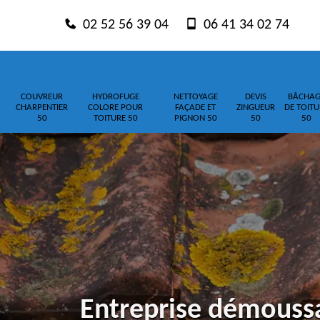
02 52 56 39 04
06 41 34 02 74
COUVREUR
HYDROFUGE
NETTOYAGE
DEVIS
BÂCHAG
CHARPENTIER
COLORE POUR
FAÇADE ET
ZINGUEUR
DE TOITU
50
TOITURE 50
PIGNON 50
50
50
Entreprise démouss