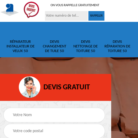
ON VOUS RAPPELLE GRATUITEMENT
RÉPARATEUR
DEVIS
DEVIS
DEVIS
INSTALLATEUR DE
CHANGEMENT
NETTOYAGE DE
RÉPARATION DE
VELUX 50
DE TUILE 50
TOITURE 50
TOITURE 50
DEVIS GRATUIT