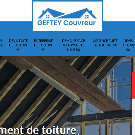
E
DEVIS FUITE
ENTREPRISE
DÉMOUSSAGE
URGENCE FUITE
DEVIS
RE
DE TOITURE
DE TOITURE
NETTOYAGE DE
DE TOITURE 50
TOITURE
50
50
TUILE 50
50
ment de toiture