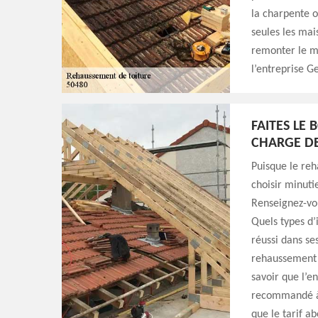
la charpente o
seules les mais
remonter le mu
l’entreprise G
FAITES LE 
CHARGE DE
Puisque le reha
choisir minuti
Renseignez-vou
Quels types d’i
réussi dans se
rehaussement d
savoir que l’e
recommandé à V
que le tarif ab