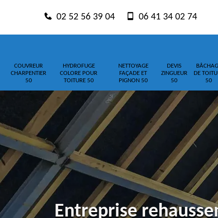
02 52 56 39 04
06 41 34 02 74
COUVREUR
HYDROFUGE
NETTOYAGE
DEVIS
BÂCHAG
CHARPENTIER
COLORE POUR
FAÇADE ET
ZINGUEUR
DE TOITU
50
TOITURE 50
PIGNON 50
50
50
Entreprise rehausse