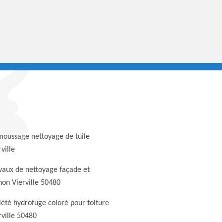
oussage nettoyage de tuile
ville
vaux de nettoyage façade et
non Vierville 50480
iété hydrofuge coloré pour toiture
rville 50480