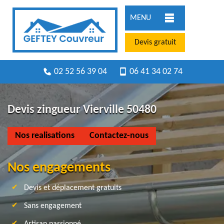
MENU
Devis gratuit
02 52 56 39 04
06 41 34 02 74
Devis zingueur Vierville 50480
Nos realisations
Contactez-nous
Nos engagements
Devis et déplacement gratuits
Sans engagement