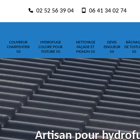
02 52 56 39 04
06 41 34 02 74
COUVREUR
HYDROFUGE
NETTOYAGE
DEVIS
BÂCHAG
CHARPENTIER
COLORE POUR
FAÇADE ET
ZINGUEUR
DE TOITU
50
TOITURE 50
PIGNON 50
50
50
Artisan pour hydrof