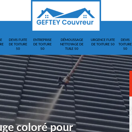
E
DEVIS FUITE
ENTREPRISE
DÉMOUSSAGE
URGENCE FUITE
DEVIS
RE
DE TOITURE
DE TOITURE
NETTOYAGE DE
DE TOITURE 50
TOITURE
50
50
TUILE 50
50
uge coloré pour