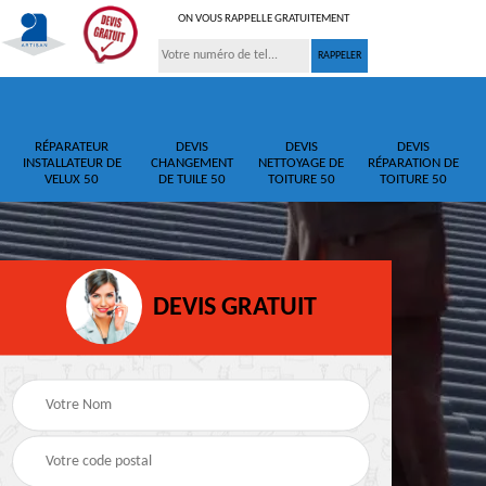
ON VOUS RAPPELLE GRATUITEMENT
RÉPARATEUR
DEVIS
DEVIS
DEVIS
INSTALLATEUR DE
CHANGEMENT
NETTOYAGE DE
RÉPARATION DE
VELUX 50
DE TUILE 50
TOITURE 50
TOITURE 50
DEVIS GRATUIT