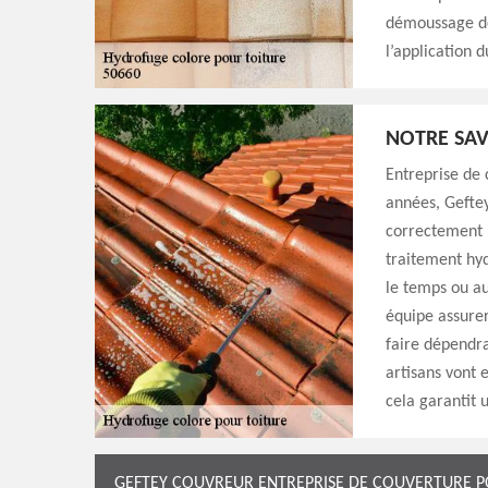
démoussage de 
l’application 
NOTRE SAV
Entreprise de 
années, Gefte
correctement 
traitement hyd
le temps ou au
équipe assurer
faire dépendra
artisans vont 
cela garantit 
GEFTEY COUVREUR ENTREPRISE DE COUVERTURE P