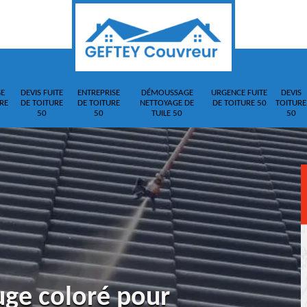
E
DEVIS FUITE
ENTREPRISE
DÉMOUSSAGE
URGENCE FUITE
DEVIS
RE
DE TOITURE
DE TOITURE
NETTOYAGE DE
DE TOITURE 50
TOITURE
50
50
TUILE 50
50
uge coloré pour