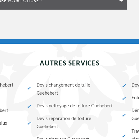
ORÉ POUR TOITURE ?
AUTRES SERVICES
ehebert
Devis changement de tuile
Dev
Guehebert
Ent
Devis nettoyage de toiture Guehebert
bert
Dém
Devis réparation de toiture
Gue
elux
Guehebert
Tra