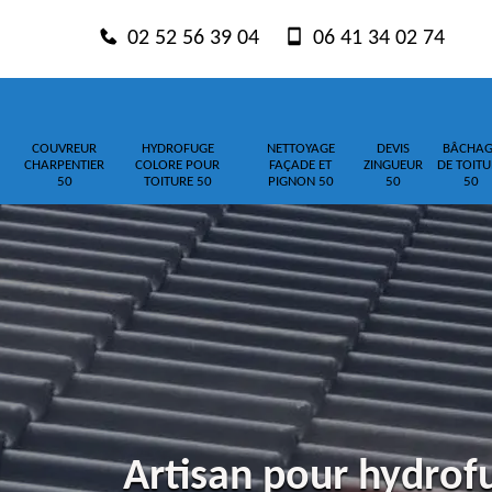
02 52 56 39 04
06 41 34 02 74
COUVREUR
HYDROFUGE
NETTOYAGE
DEVIS
BÂCHAG
CHARPENTIER
COLORE POUR
FAÇADE ET
ZINGUEUR
DE TOITU
50
TOITURE 50
PIGNON 50
50
50
Artisan pour hydrof