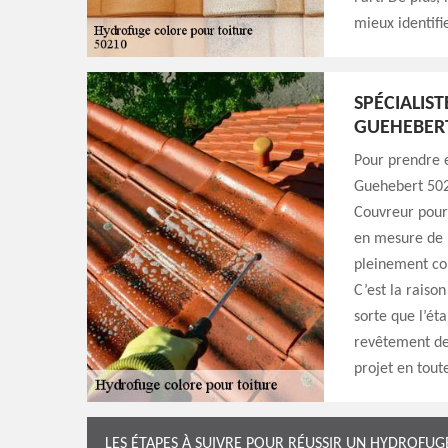
mieux identifi
SPÉCIALIS
GUEHEBERT
Pour prendre e
Guehebert 5021
Couvreur pour
en mesure de 
pleinement con
C’est la raiso
sorte que l’ét
revêtement de 
projet en tout
LES ÉTAPES À SUIVRE POUR RÉUSSIR UN HYDROFU