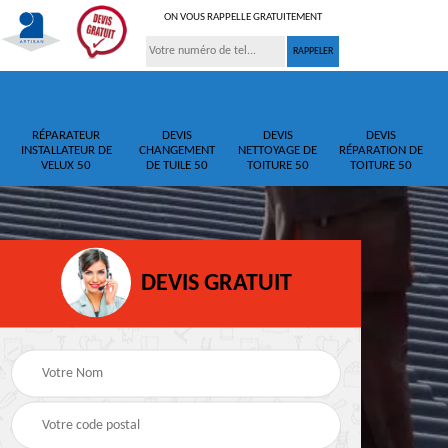
ON VOUS RAPPELLE GRATUITEMENT
RÉPARATEUR
DEVIS
DEVIS
DEVIS
INSTALLATEUR DE
CHANGEMENT
NETTOYAGE DE
RÉPARATION DE
VELUX 50
DE TUILE 50
TOITURE 50
TOITURE 50
DEVIS GRATUIT