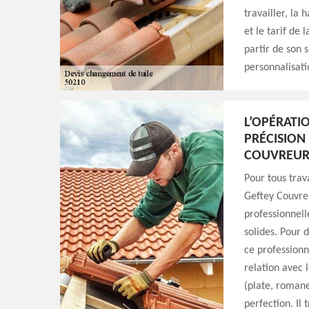
travailler, la 
et le tarif de 
partir de son 
personnalisatio
L’OPÉRATI
PRÉCISION
COUVREU
Pour tous trav
Geftey Couvre
professionnell
solides. Pour 
ce professionne
relation avec l
(plate, romane
perfection. Il 