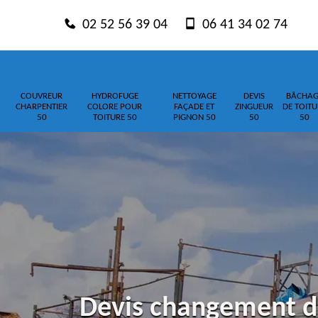
02 52 56 39 04
06 41 34 02 74
COUVREUR
HYDROFUGE
NETTOYAGE
DEVIS
BÂCHAG
CHARPENTIER
COLORE POUR
FAÇADE ET
ZINGUEUR
DE TOITU
50
TOITURE 50
PIGNON 50
50
50
Devis changement d