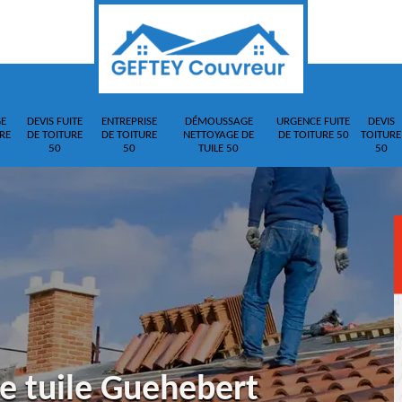
E
DEVIS FUITE
ENTREPRISE
DÉMOUSSAGE
URGENCE FUITE
DEVIS
RE
DE TOITURE
DE TOITURE
NETTOYAGE DE
DE TOITURE 50
TOITURE
50
50
TUILE 50
50
e tuile Guehebert