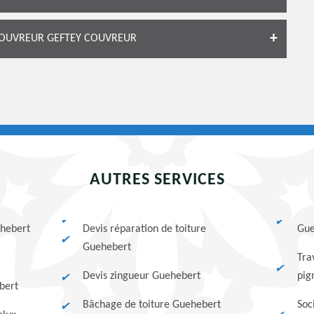
 COUVREUR GEFTEY COUVREUR
AUTRES SERVICES
ehebert
Devis réparation de toiture
Gue
Guehebert
Tra
Devis zingueur Guehebert
pig
bert
Bâchage de toiture Guehebert
Soc