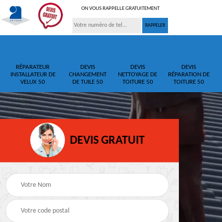
ON VOUS RAPPELLE GRATUITEMENT
RÉPARATEUR
DEVIS
DEVIS
DEVIS
INSTALLATEUR DE
CHANGEMENT
NETTOYAGE DE
RÉPARATION DE
VELUX 50
DE TUILE 50
TOITURE 50
TOITURE 50
DEVIS GRATUIT