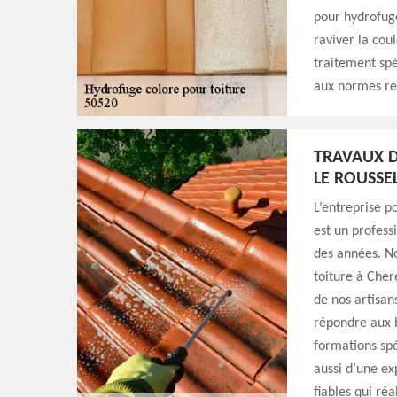
pour hydrofug
raviver la cou
traitement spé
aux normes req
TRAVAUX D
LE ROUSSE
L’entreprise p
est un profess
des années. No
toiture à Cher
de nos artisan
répondre aux b
formations spé
aussi d’une exp
fiables qui réa