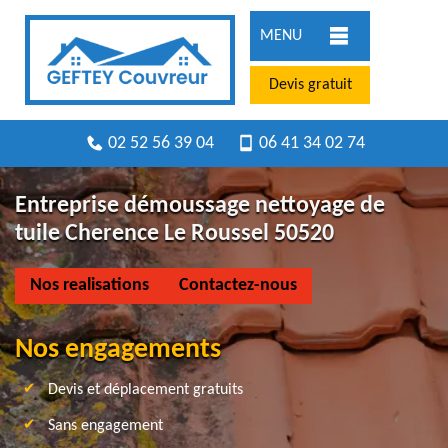
MENU
Devis gratuit
02 52 56 39 04
06 41 34 02 74
Entreprise démoussage nettoyage de
tuile Cherence Le Roussel 50520
Nos realisations
Contactez-nous
Nos engagements
Devis et déplacement gratuits
Sans engagement