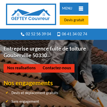
MENU
Devis gratuit
02 52 56 39 04
06 41 34 02 74
Entreprise urgence fuite de toiture
Gouberville 50330
Nos realisations
Contactez-nous
Nos engagements
Devis et déplacement gratuits
Sans engagement