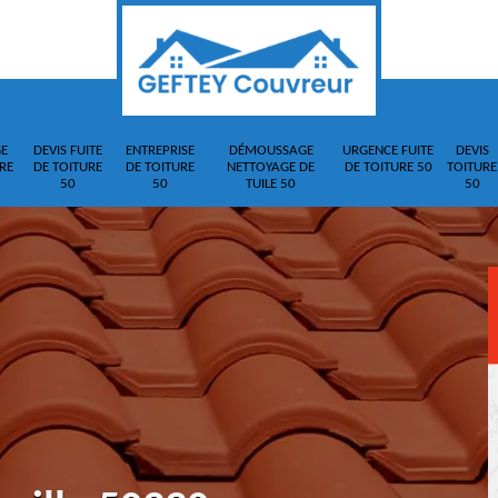
E
DEVIS FUITE
ENTREPRISE
DÉMOUSSAGE
URGENCE FUITE
DEVIS
RE
DE TOITURE
DE TOITURE
NETTOYAGE DE
DE TOITURE 50
TOITURE
50
50
TUILE 50
50