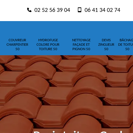
02 52 56 39 04
06 41 34 02 74
COUVREUR
HYDROFUGE
NETTOYAGE
DEVIS
BÂCHAG
CHARPENTIER
COLORE POUR
FAÇADE ET
ZINGUEUR
DE TOITU
50
TOITURE 50
PIGNON 50
50
50