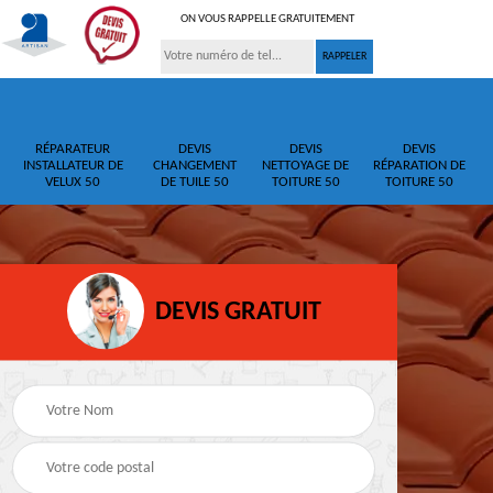
ON VOUS RAPPELLE GRATUITEMENT
RÉPARATEUR
DEVIS
DEVIS
DEVIS
INSTALLATEUR DE
CHANGEMENT
NETTOYAGE DE
RÉPARATION DE
VELUX 50
DE TUILE 50
TOITURE 50
TOITURE 50
DEVIS GRATUIT