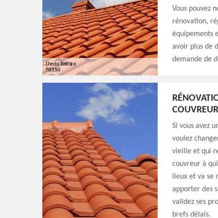
Vous pouvez no
rénovation, ré
équipements et
avoir plus de 
demande de de
RÉNOVATIO
COUVREU
Si vous avez u
voulez changer
vieille et qui
couvreur à qui
lieux et va se 
apporter des s
validez ses pr
brefs délais.