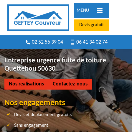
MENU
Devis gratuit
02 52 56 39 04
06 41 34 02 74
Entreprise urgence fuite de toiture
Quettehou 50630
Nos realisations
Contactez-nous
Nos engagements
Devis et déplacement gratuits
Sans engagement