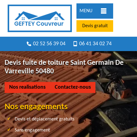
MENU
Devis gratuit
02 52 56 39 04
06 41 34 02 74
Devis fuite de toiture Saint Germain De
Varreville 50480
Nos realisations
Contactez-nous
Nos engagements
Devis et déplacement gratuits
Sans engagement