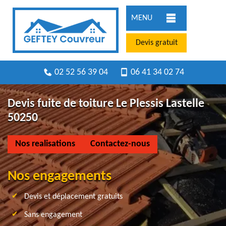
MENU
Devis gratuit
02 52 56 39 04
06 41 34 02 74
Devis fuite de toiture Le Plessis Lastelle
50250
Nos realisations
Contactez-nous
Nos engagements
Devis et déplacement gratuits
Sans engagement