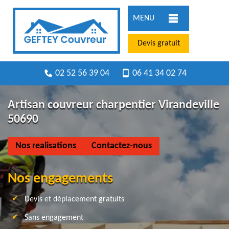
MENU
Devis gratuit
02 52 56 39 04
06 41 34 02 74
Artisan couvreur charpentier Virandeville
50690
Nos realisations
Contactez-nous
Nos engagements
Devis et déplacement gratuits
Sans engagement