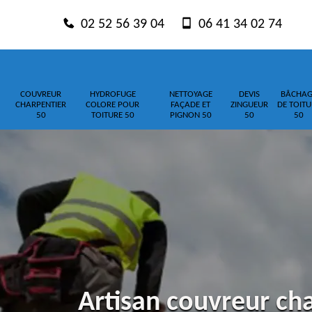
02 52 56 39 04
06 41 34 02 74
COUVREUR
HYDROFUGE
NETTOYAGE
DEVIS
BÂCHAG
CHARPENTIER
COLORE POUR
FAÇADE ET
ZINGUEUR
DE TOITU
50
TOITURE 50
PIGNON 50
50
50
Artisan couvreur cha