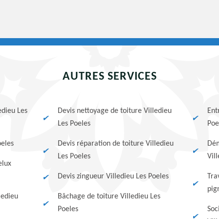
AUTRES SERVICES
edieu Les
Devis nettoyage de toiture Villedieu
Ent
Les Poeles
Poe
oeles
Devis réparation de toiture Villedieu
Dém
Les Poeles
Vil
elux
Devis zingueur Villedieu Les Poeles
Tra
pig
ledieu
Bâchage de toiture Villedieu Les
Poeles
Soc