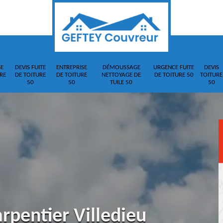
E
DEVIS FUITE
ENTREPRISE
DÉMOUSSAGE
URGENCE FUITE
DEVIS
RE
DE TOITURE
DE TOITURE
NETTOYAGE DE
DE TOITURE 50
TOITURE
50
50
TUILE 50
50
rpentier Villedieu