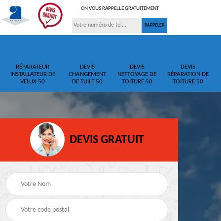
ON VOUS RAPPELLE GRATUITEMENT
RÉPARATEUR
DEVIS
DEVIS
DEVIS
INSTALLATEUR DE
CHANGEMENT
NETTOYAGE DE
RÉPARATION DE
VELUX 50
DE TUILE 50
TOITURE 50
TOITURE 50
DEVIS GRATUIT