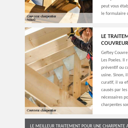
peut vous établ
le formulaire d
LE TRAITE
COUVREUR
Geftey Couvreu
Les Poeles. Il
préventif ou cu
usine. Sinon, 
curatif, il va
causés par les 
nécessaires po
charpentes son
LE MEILLEUR TRAITEMENT POUR UNE CHARPENTE 