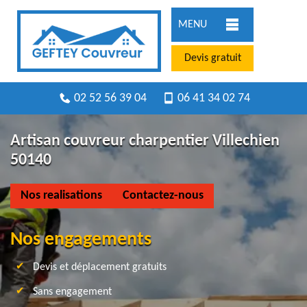
MENU
Devis gratuit
02 52 56 39 04
06 41 34 02 74
Artisan couvreur charpentier Villechien
50140
Nos realisations
Contactez-nous
Nos engagements
Devis et déplacement gratuits
Sans engagement