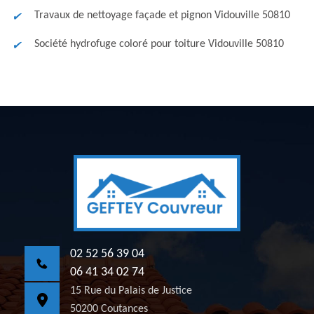
Travaux de nettoyage façade et pignon Vidouville 50810
Société hydrofuge coloré pour toiture Vidouville 50810
02 52 56 39 04
06 41 34 02 74
15 Rue du Palais de Justice
50200 Coutances