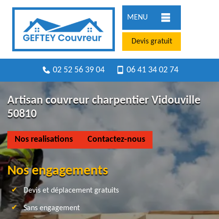
MENU
Devis gratuit
02 52 56 39 04
06 41 34 02 74
Artisan couvreur charpentier Vidouville
50810
Nos realisations
Contactez-nous
Nos engagements
Devis et déplacement gratuits
Sans engagement