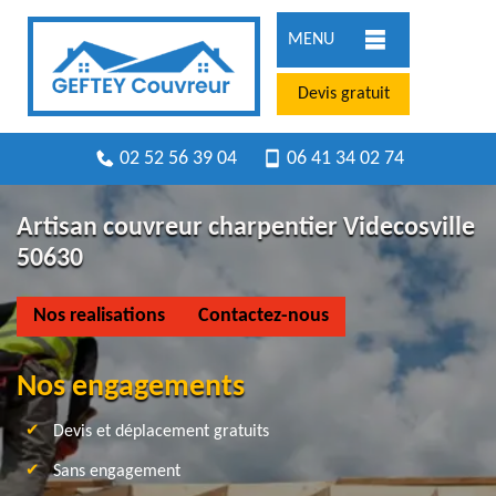
MENU
Devis gratuit
02 52 56 39 04
06 41 34 02 74
Artisan couvreur charpentier Videcosville
50630
Nos realisations
Contactez-nous
Nos engagements
Devis et déplacement gratuits
Sans engagement