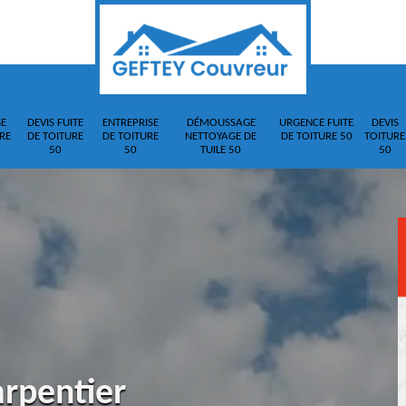
E
DEVIS FUITE
ENTREPRISE
DÉMOUSSAGE
URGENCE FUITE
DEVIS
RE
DE TOITURE
DE TOITURE
NETTOYAGE DE
DE TOITURE 50
TOITURE
50
50
TUILE 50
50
arpentier