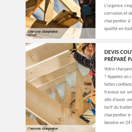
L’urgence s’ex
corrosion et d
charpentier à 
qualité en tou
DEVIS COU
PRÉPARÉ P
Votre charpent
? Appelez un ch
faites confian
travaux sur un
afin d’avoir u
tarif du trait
charpentier à 
besoins en 24 