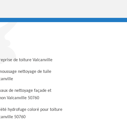
reprise de toiture Valcanville
oussage nettoyage de tuile
canville
vaux de nettoyage façade et
non Valcanville 50760
iété hydrofuge coloré pour toiture
canville 50760