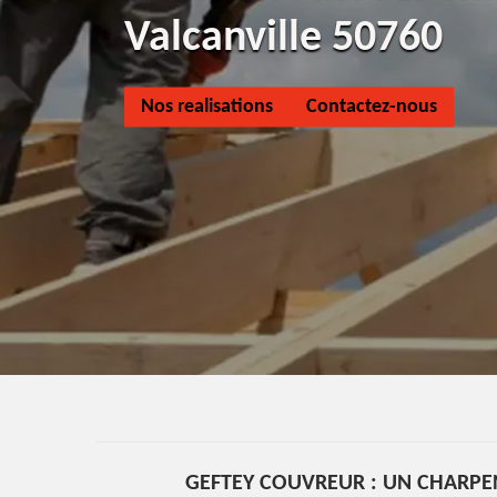
Valcanville 50760
Nos realisations
Contactez-nous
GEFTEY COUVREUR : UN CHARPEN