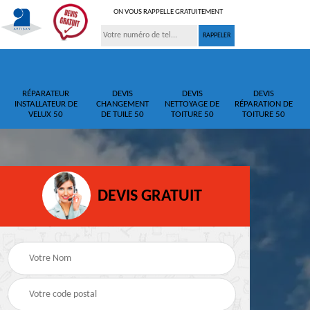
ON VOUS RAPPELLE GRATUITEMENT
RÉPARATEUR
DEVIS
DEVIS
DEVIS
INSTALLATEUR DE
CHANGEMENT
NETTOYAGE DE
RÉPARATION DE
VELUX 50
DE TUILE 50
TOITURE 50
TOITURE 50
DEVIS GRATUIT