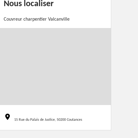
Nous localiser
Couvreur charpentier Valcanville
15 Rue du Palais de Justice, 50200 Coutances