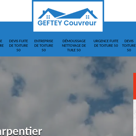
E
DEVIS FUITE
ENTREPRISE
DÉMOUSSAGE
URGENCE FUITE
DEVIS
RE
DE TOITURE
DE TOITURE
NETTOYAGE DE
DE TOITURE 50
TOITURE
50
50
TUILE 50
50
arpentier