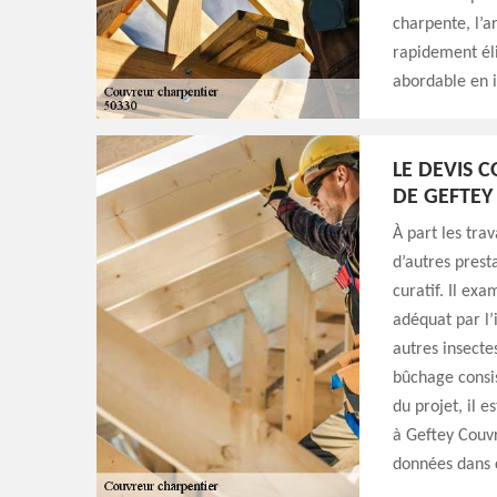
charpente, l’ar
rapidement éli
abordable en 
LE DEVIS 
DE GEFTE
À part les tra
d’autres prest
curatif. Il ex
adéquat par l’
autres insectes
bûchage consis
du projet, il
à Geftey Couvr
données dans c