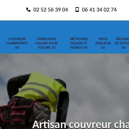
02 52 56 39 04
06 41 34 02 74
COUVREUR
HYDROFUGE
NETTOYAGE
DEVIS
BÂCHAG
CHARPENTIER
COLORE POUR
FAÇADE ET
ZINGUEUR
DE TOITU
50
TOITURE 50
PIGNON 50
50
50
Artisan couvreur ch