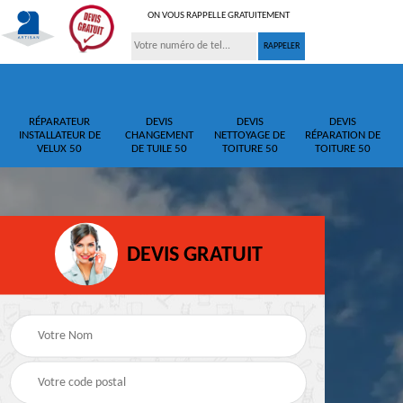
ON VOUS RAPPELLE GRATUITEMENT
RÉPARATEUR
DEVIS
DEVIS
DEVIS
INSTALLATEUR DE
CHANGEMENT
NETTOYAGE DE
RÉPARATION DE
VELUX 50
DE TUILE 50
TOITURE 50
TOITURE 50
DEVIS GRATUIT