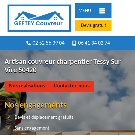
MENU
Devis gratuit
02 52 56 39 04
06 41 34 02 74
Artisan couvreur charpentier Tessy Sur
Vire 50420
Nos realisations
Contactez-nous
Nos engagements
Devis et déplacement gratuits
Sans engagement