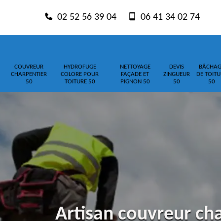
02 52 56 39 04
06 41 34 02 74
COUVREUR
HYDROFUGE
NETTOYAGE
DEVIS
BÂCHAG
CHARPENTIER
COLORE POUR
FAÇADE ET
ZINGUEUR
DE TOITU
50
TOITURE 50
PIGNON 50
50
50
Artisan couvreur cha