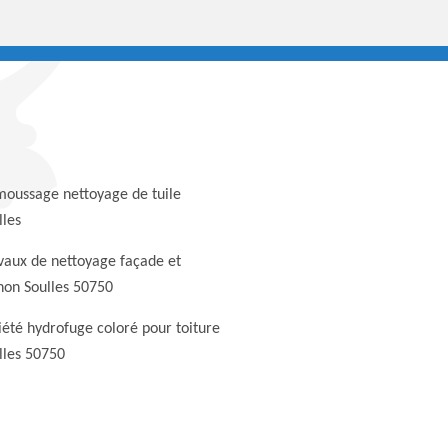
oussage nettoyage de tuile
lles
vaux de nettoyage façade et
non Soulles 50750
iété hydrofuge coloré pour toiture
lles 50750