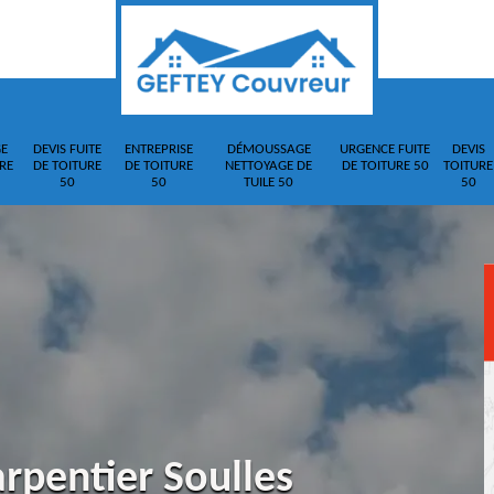
E
DEVIS FUITE
ENTREPRISE
DÉMOUSSAGE
URGENCE FUITE
DEVIS
RE
DE TOITURE
DE TOITURE
NETTOYAGE DE
DE TOITURE 50
TOITURE
50
50
TUILE 50
50
rpentier Soulles