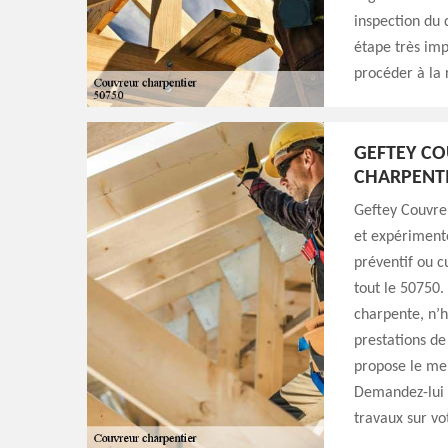
inspection du d
étape très imp
procéder à la 
GEFTEY C
CHARPENTI
Geftey Couvreu
et expérimenté
préventif ou c
tout le 50750.
charpente, n’h
prestations de 
propose le mei
Demandez-lui u
travaux sur vo