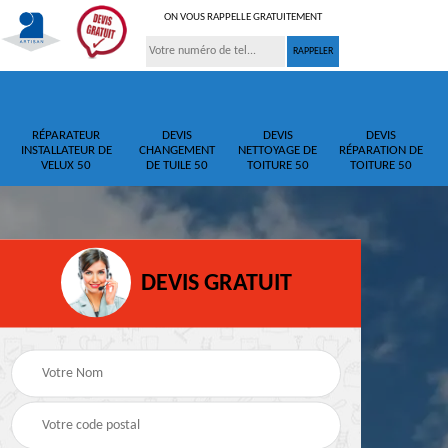
ON VOUS RAPPELLE GRATUITEMENT
RÉPARATEUR
DEVIS
DEVIS
DEVIS
INSTALLATEUR DE
CHANGEMENT
NETTOYAGE DE
RÉPARATION DE
VELUX 50
DE TUILE 50
TOITURE 50
TOITURE 50
DEVIS GRATUIT