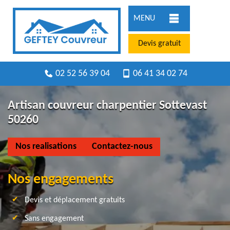
MENU
Devis gratuit
02 52 56 39 04
06 41 34 02 74
Artisan couvreur charpentier Sottevast
50260
Nos realisations
Contactez-nous
Nos engagements
Devis et déplacement gratuits
Sans engagement