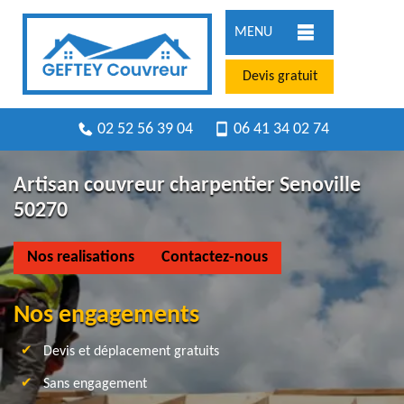
MENU
Devis gratuit
02 52 56 39 04
06 41 34 02 74
Artisan couvreur charpentier Senoville
50270
Nos realisations
Contactez-nous
Nos engagements
Devis et déplacement gratuits
Sans engagement