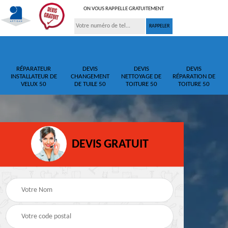
ON VOUS RAPPELLE GRATUITEMENT
RÉPARATEUR
DEVIS
DEVIS
DEVIS
INSTALLATEUR DE
CHANGEMENT
NETTOYAGE DE
RÉPARATION DE
VELUX 50
DE TUILE 50
TOITURE 50
TOITURE 50
DEVIS GRATUIT