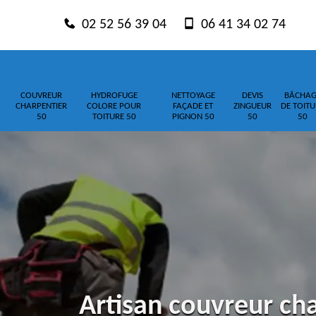
02 52 56 39 04
06 41 34 02 74
COUVREUR
HYDROFUGE
NETTOYAGE
DEVIS
BÂCHAG
CHARPENTIER
COLORE POUR
FAÇADE ET
ZINGUEUR
DE TOITU
50
TOITURE 50
PIGNON 50
50
50
Artisan couvreur cha