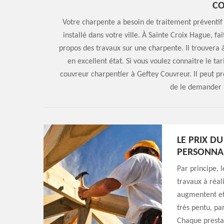
C
Votre charpente a besoin de traitement préventif 
installé dans votre ville. À Sainte Croix Hague, fa
propos des travaux sur une charpente. Il trouvera 
en excellent état. Si vous voulez connaitre le t
couvreur charpentier à Geftey Couvreur. Il peut pré
de le demander à
LE PRIX D
PERSONNAL
Par principe, 
travaux à réali
augmentent et 
très pentu, pa
Chaque prestat