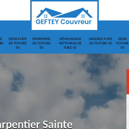
E
DEVIS FUITE
ENTREPRISE
DÉMOUSSAGE
URGENCE FUITE
DEVIS
RE
DE TOITURE
DE TOITURE
NETTOYAGE DE
DE TOITURE 50
TOITURE
50
50
TUILE 50
50
rpentier Sainte