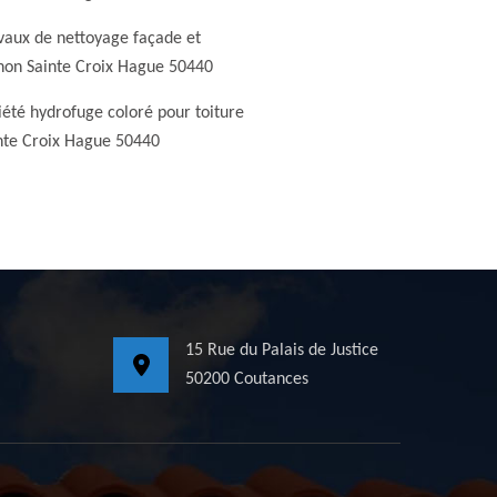
vaux de nettoyage façade et
non Sainte Croix Hague 50440
iété hydrofuge coloré pour toiture
nte Croix Hague 50440
15 Rue du Palais de Justice
50200 Coutances