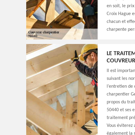
en soit, le pr
Croix Hague est
chacun et effe
charpente per
LE TRAITE
COUVREUR
Il est importan
suivant les no
l’entretien de
charpentier Ge
propos du tra
50440 et ses e
traitement prév
Vous éviterez 
également la 