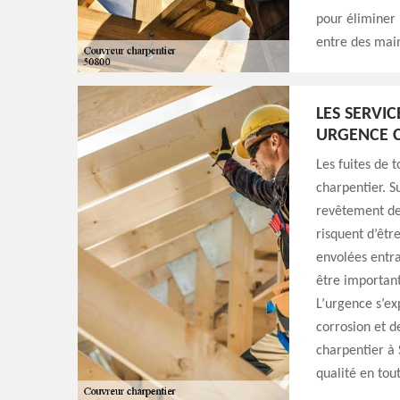
pour éliminer 
entre des main
LES SERVI
URGENCE 
Les fuites de 
charpentier. S
revêtement de 
risquent d’êtr
envolées entra
être important
L’urgence s’ex
corrosion et d
charpentier à 
qualité en tou