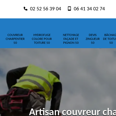
02 52 56 39 04
06 41 34 02 74
COUVREUR
HYDROFUGE
NETTOYAGE
DEVIS
BÂCHAG
CHARPENTIER
COLORE POUR
FAÇADE ET
ZINGUEUR
DE TOITU
50
TOITURE 50
PIGNON 50
50
50
Artisan couvreur cha