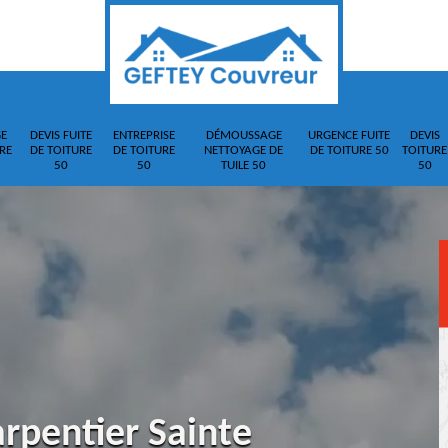
E
DEVIS FUITE
ENTREPRISE
DÉMOUSSAGE
URGENCE FUITE
DEVIS
RE
DE TOITURE
DE TOITURE
NETTOYAGE DE
DE TOITURE 50
TOITURE
50
50
TUILE 50
50
rpentier Sainte