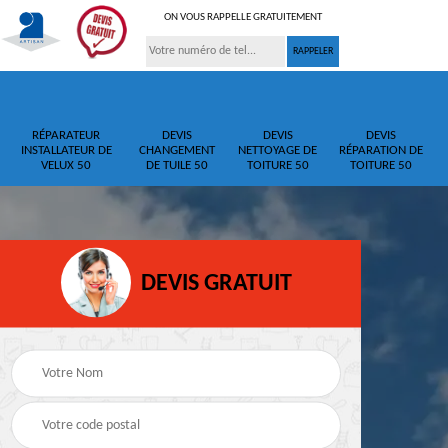
ON VOUS RAPPELLE GRATUITEMENT
RÉPARATEUR
DEVIS
DEVIS
DEVIS
INSTALLATEUR DE
CHANGEMENT
NETTOYAGE DE
RÉPARATION DE
VELUX 50
DE TUILE 50
TOITURE 50
TOITURE 50
DEVIS GRATUIT