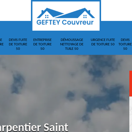
E
DEVIS FUITE
ENTREPRISE
DÉMOUSSAGE
URGENCE FUITE
DEVIS
RE
DE TOITURE
DE TOITURE
NETTOYAGE DE
DE TOITURE 50
TOITURE
50
50
TUILE 50
50
rpentier Saint