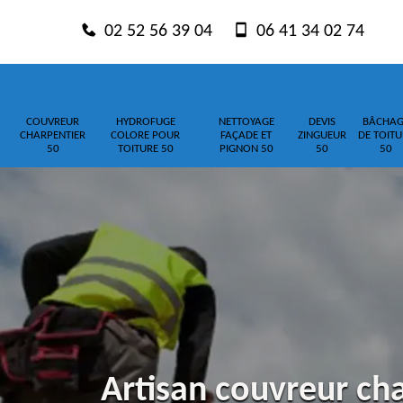
02 52 56 39 04
06 41 34 02 74
COUVREUR
HYDROFUGE
NETTOYAGE
DEVIS
BÂCHAG
CHARPENTIER
COLORE POUR
FAÇADE ET
ZINGUEUR
DE TOITU
50
TOITURE 50
PIGNON 50
50
50
Artisan couvreur cha