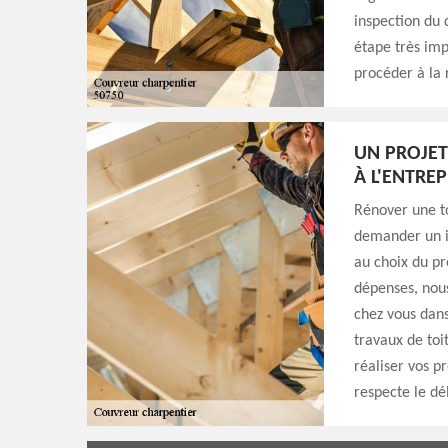
inspection du d
étape très imp
procéder à la 
UN PROJET
À L'ENTRE
Rénover une to
demander un im
au choix du pro
dépenses, nous
chez vous dans
travaux de toi
réaliser vos p
respecte le dél