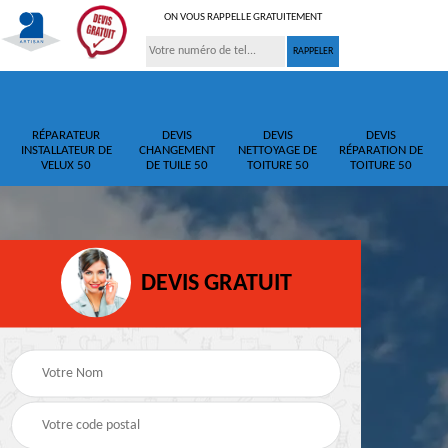
ON VOUS RAPPELLE GRATUITEMENT
RÉPARATEUR
DEVIS
DEVIS
DEVIS
INSTALLATEUR DE
CHANGEMENT
NETTOYAGE DE
RÉPARATION DE
VELUX 50
DE TUILE 50
TOITURE 50
TOITURE 50
DEVIS GRATUIT