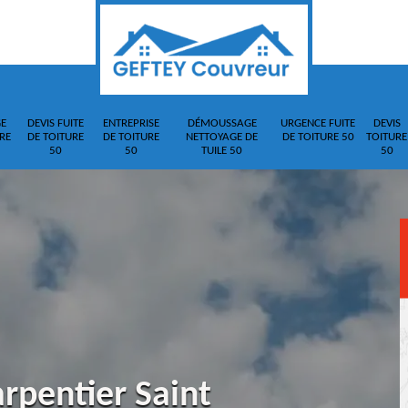
E
DEVIS FUITE
ENTREPRISE
DÉMOUSSAGE
URGENCE FUITE
DEVIS
RE
DE TOITURE
DE TOITURE
NETTOYAGE DE
DE TOITURE 50
TOITURE
50
50
TUILE 50
50
rpentier Saint