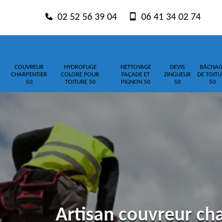
02 52 56 39 04
06 41 34 02 74
COUVREUR
HYDROFUGE
NETTOYAGE
DEVIS
BÂCHAG
CHARPENTIER
COLORE POUR
FAÇADE ET
ZINGUEUR
DE TOITU
50
TOITURE 50
PIGNON 50
50
50
Artisan couvreur cha