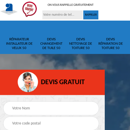
ON VOUS RAPPELLE GRATUITEMENT
RÉPARATEUR
DEVIS
DEVIS
DEVIS
INSTALLATEUR DE
CHANGEMENT
NETTOYAGE DE
RÉPARATION DE
VELUX 50
DE TUILE 50
TOITURE 50
TOITURE 50
DEVIS GRATUIT