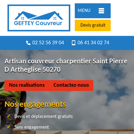
MENU
Devis gratuit
02 52 56 39 04
06 41 34 02 74
Artisan couvreur charpentier Saint Pierre
D Artheglise 50270
Nos realisations
Contactez-nous
Nos engagements
Devis et déplacement gratuits
Sans engagement