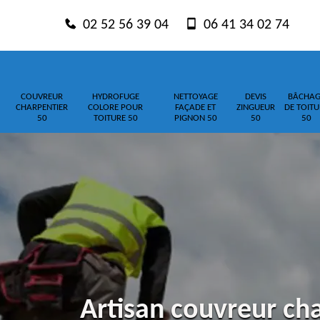
02 52 56 39 04
06 41 34 02 74
COUVREUR
HYDROFUGE
NETTOYAGE
DEVIS
BÂCHAG
CHARPENTIER
COLORE POUR
FAÇADE ET
ZINGUEUR
DE TOITU
50
TOITURE 50
PIGNON 50
50
50
Artisan couvreur cha