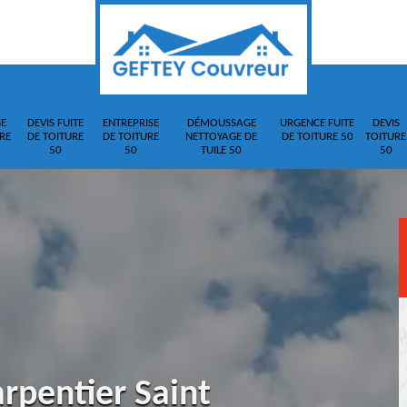
E
DEVIS FUITE
ENTREPRISE
DÉMOUSSAGE
URGENCE FUITE
DEVIS
RE
DE TOITURE
DE TOITURE
NETTOYAGE DE
DE TOITURE 50
TOITURE
50
50
TUILE 50
50
rpentier Saint