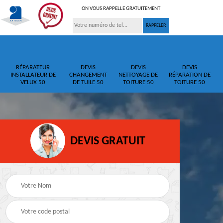
ON VOUS RAPPELLE GRATUITEMENT
RÉPARATEUR
DEVIS
DEVIS
DEVIS
INSTALLATEUR DE
CHANGEMENT
NETTOYAGE DE
RÉPARATION DE
VELUX 50
DE TUILE 50
TOITURE 50
TOITURE 50
DEVIS GRATUIT