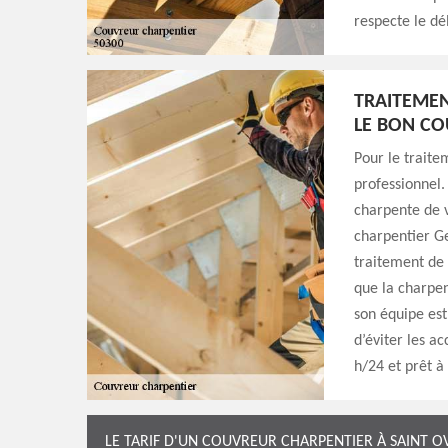
respecte le dél
TRAITEMEN
LE BON CO
Pour le traite
professionnel.
charpente de v
charpentier Ge
traitement de 
que la charpen
son équipe est
d’éviter les ac
h/24 et prêt à
LE TARIF D'UN COUVREUR CHARPENTIER À SAINT OV