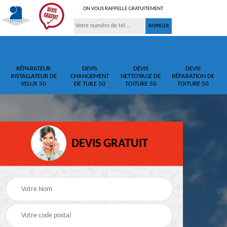
ON VOUS RAPPELLE GRATUITEMENT
RÉPARATEUR
DEVIS
DEVIS
DEVIS
INSTALLATEUR DE
CHANGEMENT
NETTOYAGE DE
RÉPARATION DE
VELUX 50
DE TUILE 50
TOITURE 50
TOITURE 50
DEVIS GRATUIT