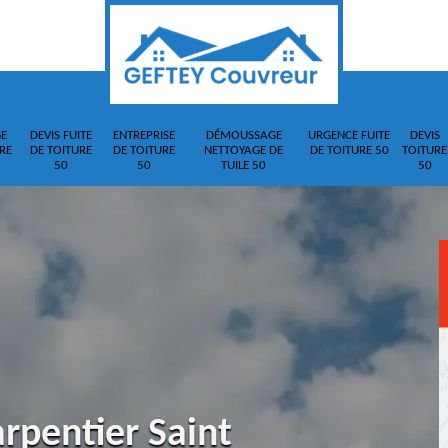
E
DEVIS FUITE
ENTREPRISE
DÉMOUSSAGE
URGENCE FUITE
DEVIS
RE
DE TOITURE
DE TOITURE
NETTOYAGE DE
DE TOITURE 50
TOITURE
50
50
TUILE 50
50
rpentier Saint