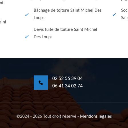
nt
Bâchage de toiture Saint Michel Des
Soc
Loups
Sai
aint
Devis fuite de toiture Saint Michel
Des Loups
02 52 56 39 04
06 41 34 02 74
©2024 - 2026 Tout droit réservé
-
Mentions légales