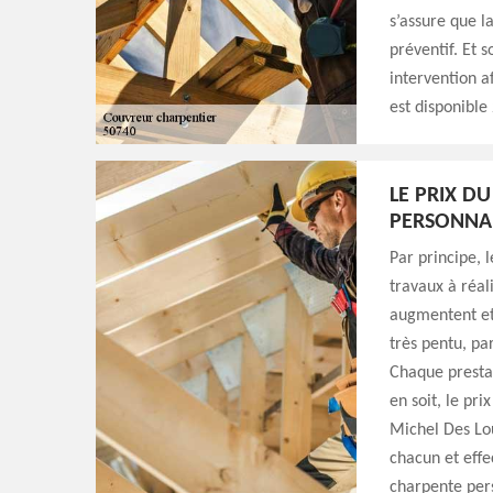
s’assure que l
préventif. Et 
intervention af
est disponible
LE PRIX D
PERSONNAL
Par principe, 
travaux à réali
augmentent et 
très pentu, pa
Chaque prestat
en soit, le pr
Michel Des Lou
chacun et effe
charpente per