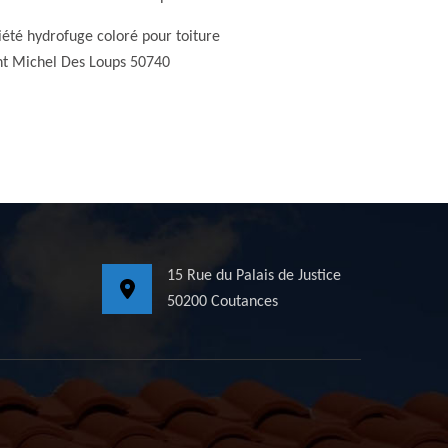
iété hydrofuge coloré pour toiture
nt Michel Des Loups 50740
15 Rue du Palais de Justice
50200 Coutances