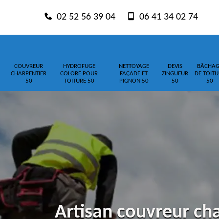
02 52 56 39 04
06 41 34 02 74
COUVREUR
HYDROFUGE
NETTOYAGE
DEVIS
BÂCHAG
CHARPENTIER
COLORE POUR
FAÇADE ET
ZINGUEUR
DE TOITU
50
TOITURE 50
PIGNON 50
50
50
Artisan couvreur cha