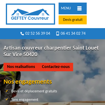
MENU
Devis gratuit
02 52 56 39 04
06 41 34 02 74
Artisan couvreur charpentier Saint Louet
Sur Vire 50420
Nos realisations
Contactez-nous
Nos engagements
Devis et déplacement gratuits
Sans engagement