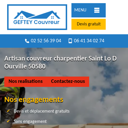
MENU
Devis gratuit
02 52 56 39 04
06 41 34 02 74
Artisan couvreur charpentier Saint Lo D
Ourville 50580
Nos realisations
Contactez-nous
Nos engagements
Devis et déplacement gratuits
Sans engagement