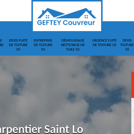
E
DEVIS FUITE
ENTREPRISE
DÉMOUSSAGE
URGENCE FUITE
DEVIS
RE
DE TOITURE
DE TOITURE
NETTOYAGE DE
DE TOITURE 50
TOITURE
50
50
TUILE 50
50
rpentier Saint Lo