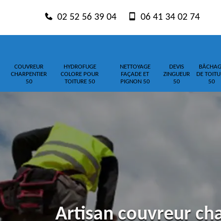
02 52 56 39 04
06 41 34 02 74
COUVREUR
HYDROFUGE
NETTOYAGE
DEVIS
BÂCHAG
CHARPENTIER
COLORE POUR
FAÇADE ET
ZINGUEUR
DE TOITU
50
TOITURE 50
PIGNON 50
50
50
Artisan couvreur cha