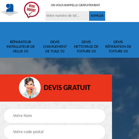
ON VOUS RAPPELLE GRATUITEMENT
RÉPARATEUR
DEVIS
DEVIS
DEVIS
INSTALLATEUR DE
CHANGEMENT
NETTOYAGE DE
RÉPARATION DE
VELUX 50
DE TUILE 50
TOITURE 50
TOITURE 50
DEVIS GRATUIT