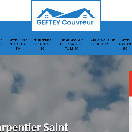
E
DEVIS FUITE
ENTREPRISE
DÉMOUSSAGE
URGENCE FUITE
DEVIS
RE
DE TOITURE
DE TOITURE
NETTOYAGE DE
DE TOITURE 50
TOITURE
50
50
TUILE 50
50
rpentier Saint