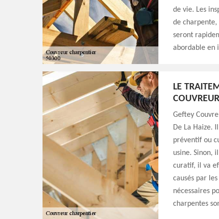
de vie. Les in
de charpente, 
seront rapidem
abordable en 
LE TRAITE
COUVREUR
Geftey Couvreu
De La Haize. 
préventif ou cu
usine. Sinon, 
curatif, il va
causés par les 
nécessaires po
charpentes son