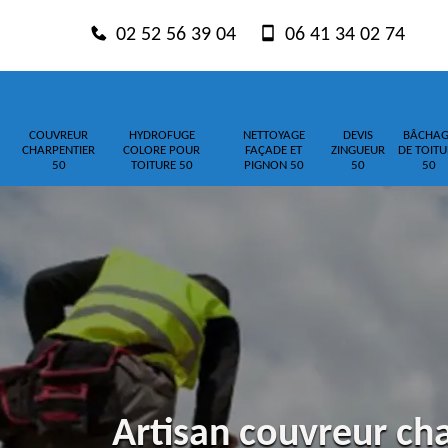
02 52 56 39 04
06 41 34 02 74
COUVREUR
HYDROFUGE
NETTOYAGE
DEVIS
BÂCHAG
CHARPENTIER
COLORE POUR
FAÇADE ET
ZINGUEUR
DE TOITU
50
TOITURE 50
PIGNON 50
50
50
Artisan couvreur cha