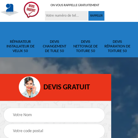
ON VOUS RAPPELLE GRATUITEMENT
RÉPARATEUR
DEVIS
DEVIS
DEVIS
INSTALLATEUR DE
CHANGEMENT
NETTOYAGE DE
RÉPARATION DE
VELUX 50
DE TUILE 50
TOITURE 50
TOITURE 50
DEVIS GRATUIT