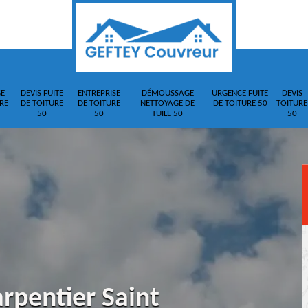
E
DEVIS FUITE
ENTREPRISE
DÉMOUSSAGE
URGENCE FUITE
DEVIS
RE
DE TOITURE
DE TOITURE
NETTOYAGE DE
DE TOITURE 50
TOITURE
50
50
TUILE 50
50
rpentier Saint