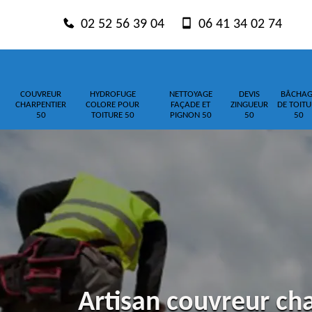
02 52 56 39 04
06 41 34 02 74
COUVREUR
HYDROFUGE
NETTOYAGE
DEVIS
BÂCHAG
CHARPENTIER
COLORE POUR
FAÇADE ET
ZINGUEUR
DE TOITU
50
TOITURE 50
PIGNON 50
50
50
Artisan couvreur cha