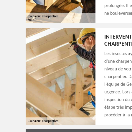
prolongée. Il e
ne bouleverser
INTERVEN
CHARPENT
Les insectes x
d’une charpent
niveau de votr
charpentier. D
l’équipe de Ge
urgence. Lors
inspection du d
étape très imp
procéder à la 