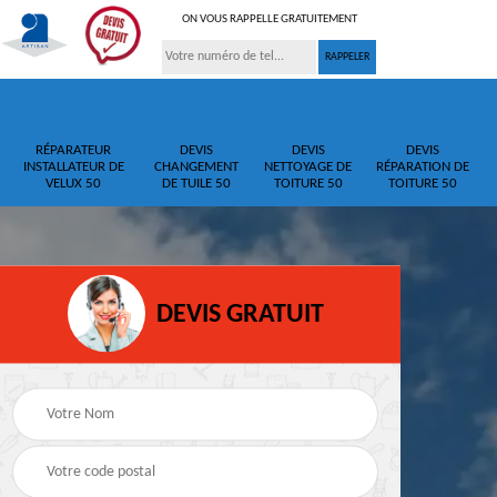
ON VOUS RAPPELLE GRATUITEMENT
RÉPARATEUR
DEVIS
DEVIS
DEVIS
INSTALLATEUR DE
CHANGEMENT
NETTOYAGE DE
RÉPARATION DE
VELUX 50
DE TUILE 50
TOITURE 50
TOITURE 50
DEVIS GRATUIT