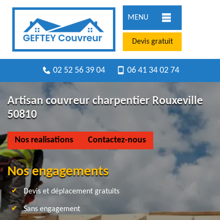
MENU
Devis gratuit
02 52 56 39 04
06 41 34 02 74
Artisan couvreur charpentier Rouxeville
50810
Nos realisations
Contactez-nous
Nos engagements
Devis et déplacement gratuits
Sans engagement