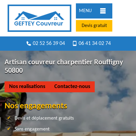
MENU
Devis gratuit
02 52 56 39 04
06 41 34 02 74
Artisan couvreur charpentier Rouffigny
50800
Nos realisations
Contactez-nous
Nos engagements
Devis et déplacement gratuits
Sans engagement