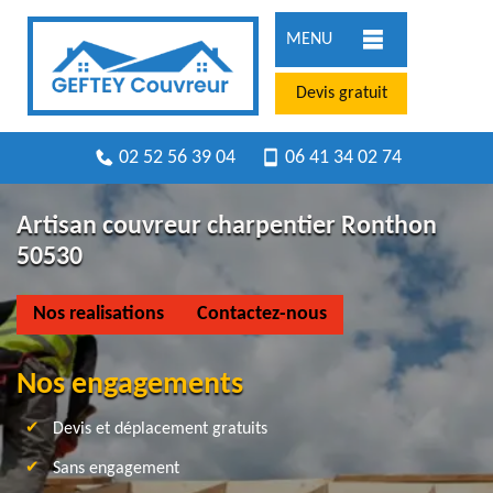
MENU
Devis gratuit
02 52 56 39 04
06 41 34 02 74
Artisan couvreur charpentier Ronthon
50530
Nos realisations
Contactez-nous
Nos engagements
Devis et déplacement gratuits
Sans engagement