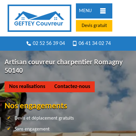
MENU
Devis gratuit
02 52 56 39 04
06 41 34 02 74
Artisan couvreur charpentier Romagny
50140
Nos realisations
Contactez-nous
Nos engagements
Devis et déplacement gratuits
Sans engagement