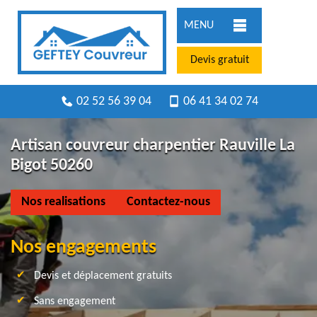
MENU
Devis gratuit
02 52 56 39 04
06 41 34 02 74
Artisan couvreur charpentier Rauville La
Bigot 50260
Nos realisations
Contactez-nous
Nos engagements
Devis et déplacement gratuits
Sans engagement