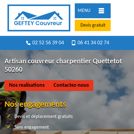
MENU
Devis gratuit
02 52 56 39 04
06 41 34 02 74
Artisan couvreur charpentier Quettetot
50260
Nos realisations
Contactez-nous
Nos engagements
Devis et déplacement gratuits
Sans engagement