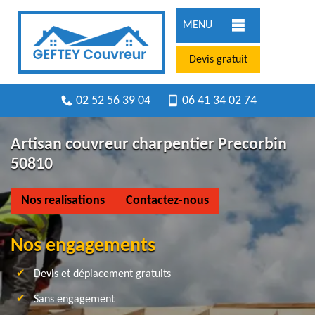
MENU
Devis gratuit
02 52 56 39 04
06 41 34 02 74
Artisan couvreur charpentier Precorbin
50810
Nos realisations
Contactez-nous
Nos engagements
Devis et déplacement gratuits
Sans engagement