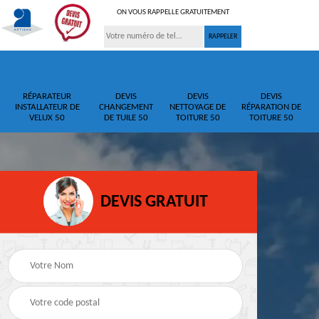
ON VOUS RAPPELLE GRATUITEMENT
RÉPARATEUR
DEVIS
DEVIS
DEVIS
INSTALLATEUR DE
CHANGEMENT
NETTOYAGE DE
RÉPARATION DE
VELUX 50
DE TUILE 50
TOITURE 50
TOITURE 50
DEVIS GRATUIT