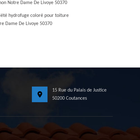
non Notre Dame De Livoye 50370
iété hydrofuge coloré pour toiture
re Dame De Livoye 50370
15 Rue du Palais de Justice
50200 Coutances