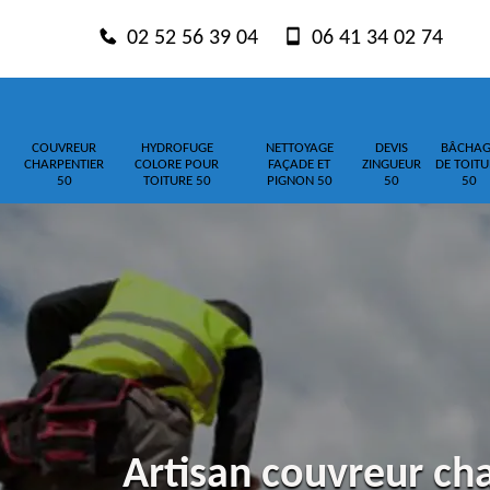
02 52 56 39 04
06 41 34 02 74
COUVREUR
HYDROFUGE
NETTOYAGE
DEVIS
BÂCHAG
CHARPENTIER
COLORE POUR
FAÇADE ET
ZINGUEUR
DE TOITU
50
TOITURE 50
PIGNON 50
50
50
Artisan couvreur ch