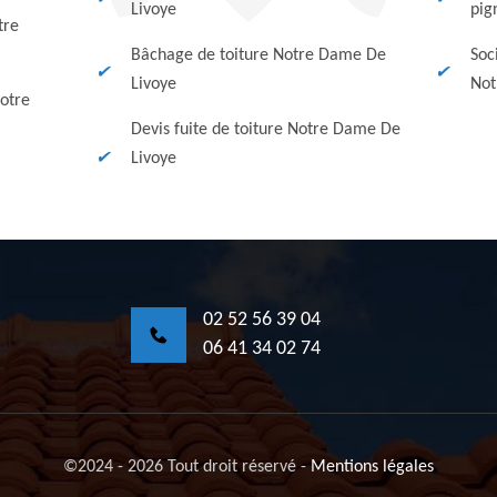
Livoye
pig
tre
Bâchage de toiture Notre Dame De
Soc
Livoye
Not
otre
Devis fuite de toiture Notre Dame De
Livoye
02 52 56 39 04
06 41 34 02 74
©2024 - 2026 Tout droit réservé
-
Mentions légales