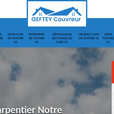
E
DEVIS FUITE
ENTREPRISE
DÉMOUSSAGE
URGENCE FUITE
DEVIS
RE
DE TOITURE
DE TOITURE
NETTOYAGE DE
DE TOITURE 50
TOITURE
50
50
TUILE 50
50
arpentier Notre